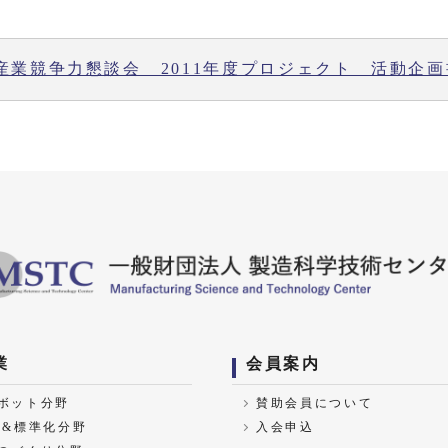
産業競争力懇談会 2011年度プロジェクト 活動企画
業
会員案内
ボット分野
賛助会員について
A&標準化分野
入会申込