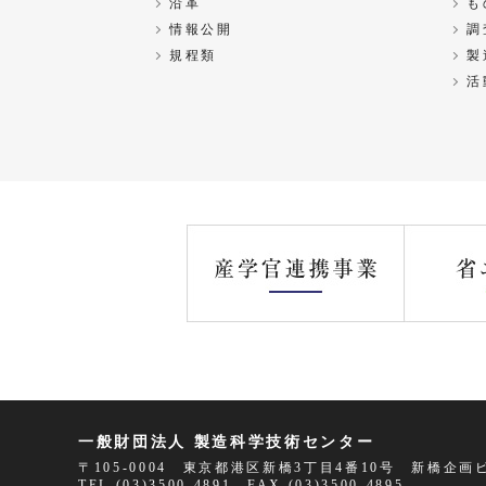
沿革
も
情報公開
調
規程類
製
活
一般財団法人 製造科学技術センター
〒105-0004 東京都港区新橋3丁目4番10号 新橋企
TEL
(03)3500-4891
FAX (03)3500-4895